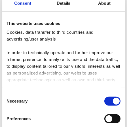
Ist das hybride Mitarbeiter-Modell auch für Ihr
Consent
Details
About
Unternehmen interessant/möchten Sie mehr darüber
erfahren? Bitte hinterlassen Sie uns Ihre Kontaktdaten,
damit wir uns mit Ihnen in Verbindung setzen und
This website uses cookies
zusammen das für Sie passende Modell modellieren
Cookies, data transfer to third countries and
können.
advertising/user analysis
In order to technically operate and further improve our
Internet presence, to analyze its use and the data traffic,
to display content tailored to our visitors' interests as well
as personalized advertising, our website uses
appropriate technologies as well as own and third-party
services.
Consent
Weitere Themen finden Sie hier:
Outsourcing
,
On our website
Necessary
Selection
Rechnungswesen
,
Finanzen
,
Robotics
we therefore use cookies and store them on the device
you are using (e.g. PC, tablet or cell phone);
Preferences
we use external services that may also transfer personal